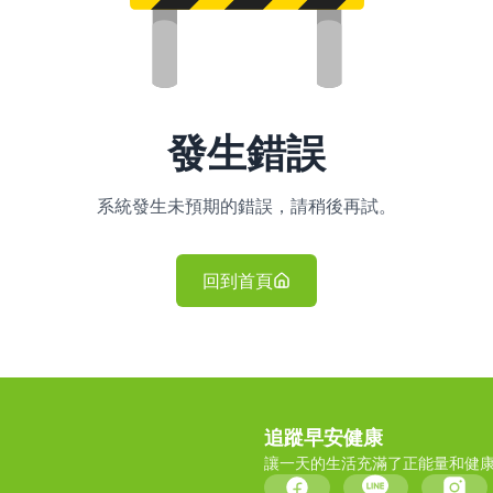
發生錯誤
系統發生未預期的錯誤，請稍後再試。
回到首頁
追蹤早安健康
讓一天的生活充滿了正能量和健