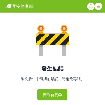
發生錯誤
系統發生未預期的錯誤，請稍後再試。
回到首頁