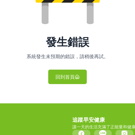
發生錯誤
系統發生未預期的錯誤，請稍後再試。
回到首頁
追蹤早安健康
讓一天的生活充滿了正能量和健