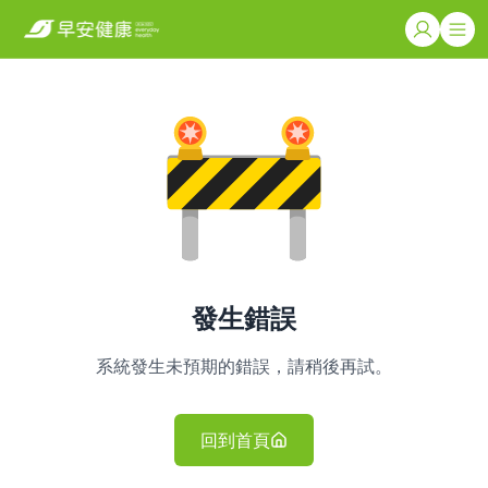
發生錯誤
系統發生未預期的錯誤，請稍後再試。
回到首頁