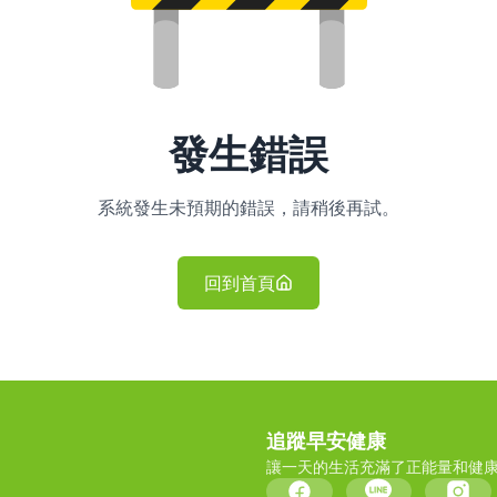
發生錯誤
系統發生未預期的錯誤，請稍後再試。
回到首頁
追蹤早安健康
讓一天的生活充滿了正能量和健