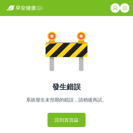
發生錯誤
系統發生未預期的錯誤，請稍後再試。
回到首頁