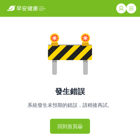
發生錯誤
系統發生未預期的錯誤，請稍後再試。
回到首頁