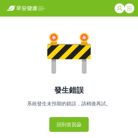
發生錯誤
系統發生未預期的錯誤，請稍後再試。
回到首頁