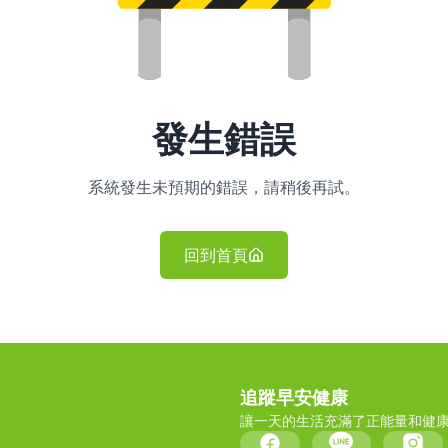
發生錯誤
系統發生未預期的錯誤，請稍後再試。
回到首頁
追蹤早安健康
讓一天的生活充滿了正能量和健