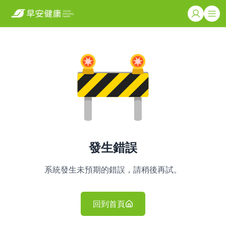
發生錯誤
系統發生未預期的錯誤，請稍後再試。
回到首頁