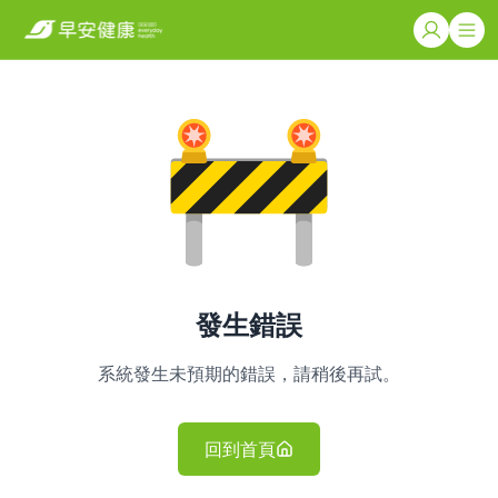
發生錯誤
系統發生未預期的錯誤，請稍後再試。
回到首頁