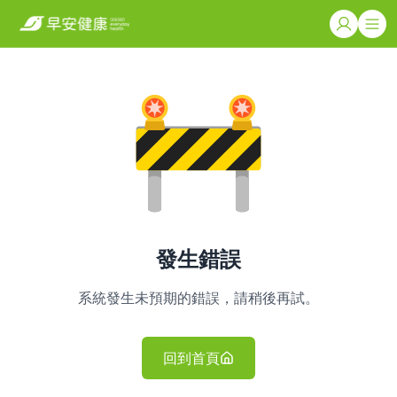
發生錯誤
系統發生未預期的錯誤，請稍後再試。
回到首頁