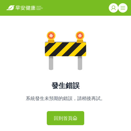
發生錯誤
系統發生未預期的錯誤，請稍後再試。
回到首頁