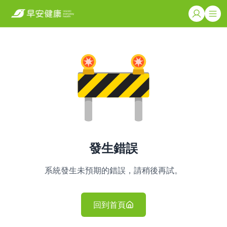
發生錯誤
系統發生未預期的錯誤，請稍後再試。
回到首頁