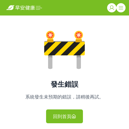
發生錯誤
系統發生未預期的錯誤，請稍後再試。
回到首頁