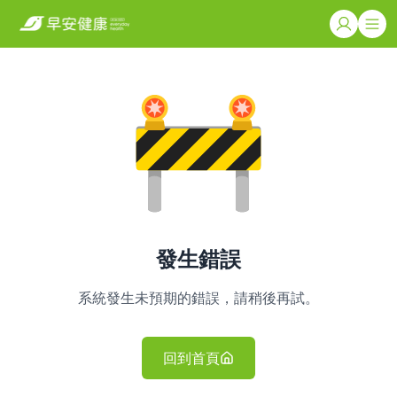
發生錯誤
系統發生未預期的錯誤，請稍後再試。
回到首頁