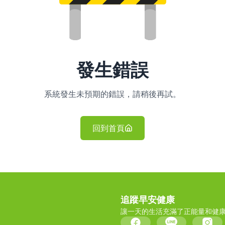
發生錯誤
系統發生未預期的錯誤，請稍後再試。
回到首頁
追蹤早安健康
讓一天的生活充滿了正能量和健