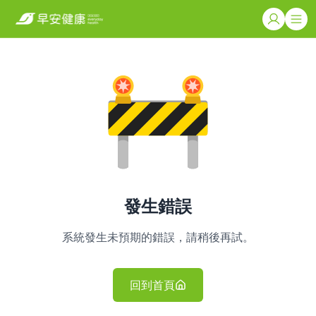
發生錯誤
系統發生未預期的錯誤，請稍後再試。
回到首頁