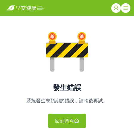
發生錯誤
系統發生未預期的錯誤，請稍後再試。
回到首頁