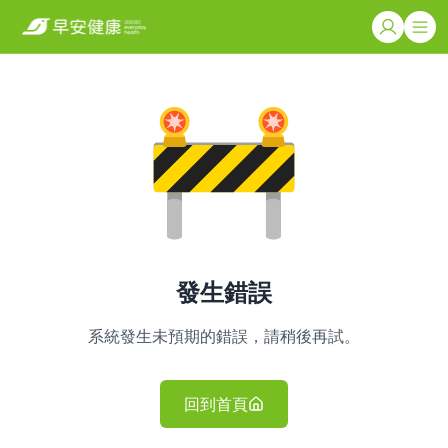
發生錯誤
系統發生未預期的錯誤，請稍後再試。
回到首頁