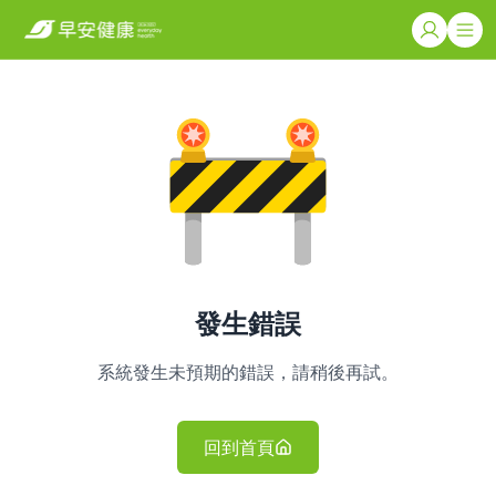
發生錯誤
系統發生未預期的錯誤，請稍後再試。
回到首頁