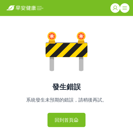
發生錯誤
系統發生未預期的錯誤，請稍後再試。
回到首頁