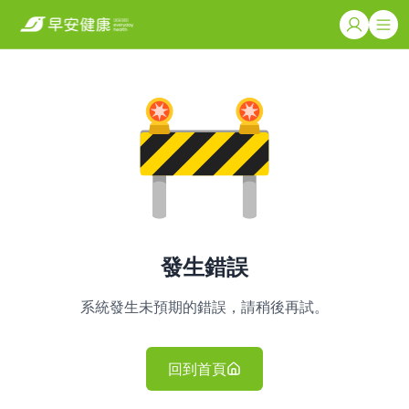
發生錯誤
系統發生未預期的錯誤，請稍後再試。
回到首頁