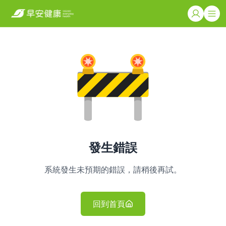
發生錯誤
系統發生未預期的錯誤，請稍後再試。
回到首頁