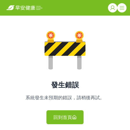
發生錯誤
系統發生未預期的錯誤，請稍後再試。
回到首頁