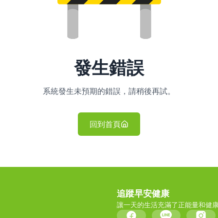
發生錯誤
系統發生未預期的錯誤，請稍後再試。
回到首頁
追蹤早安健康
讓一天的生活充滿了正能量和健