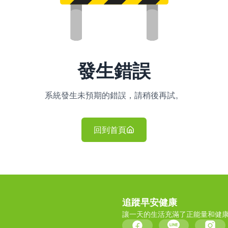
發生錯誤
系統發生未預期的錯誤，請稍後再試。
回到首頁
追蹤早安健康
讓一天的生活充滿了正能量和健