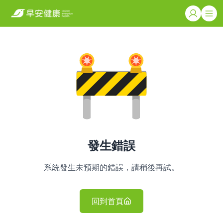
發生錯誤
系統發生未預期的錯誤，請稍後再試。
回到首頁