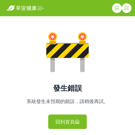
發生錯誤
系統發生未預期的錯誤，請稍後再試。
回到首頁