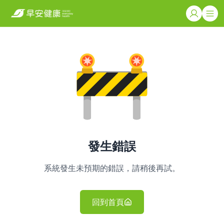
發生錯誤
系統發生未預期的錯誤，請稍後再試。
回到首頁