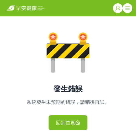
發生錯誤
系統發生未預期的錯誤，請稍後再試。
回到首頁