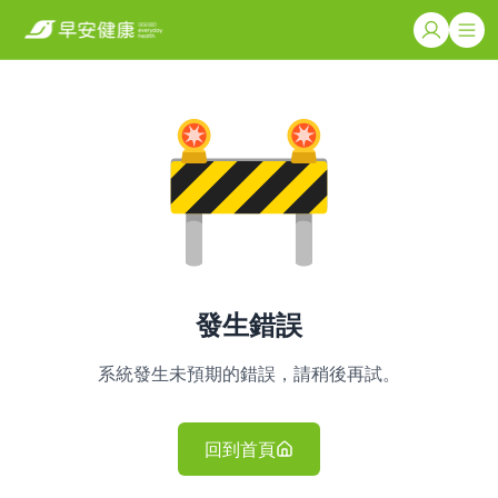
發生錯誤
系統發生未預期的錯誤，請稍後再試。
回到首頁