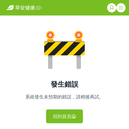
發生錯誤
系統發生未預期的錯誤，請稍後再試。
回到首頁