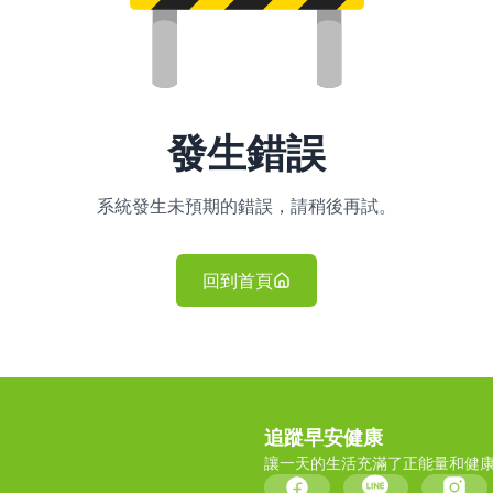
發生錯誤
系統發生未預期的錯誤，請稍後再試。
回到首頁
追蹤早安健康
讓一天的生活充滿了正能量和健