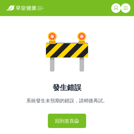
發生錯誤
系統發生未預期的錯誤，請稍後再試。
回到首頁