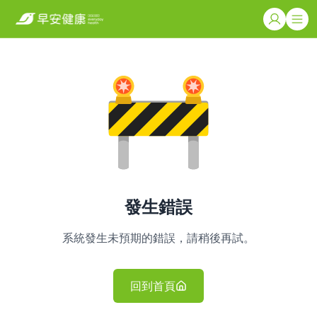
發生錯誤
系統發生未預期的錯誤，請稍後再試。
回到首頁