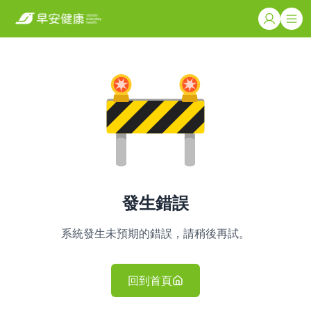
發生錯誤
系統發生未預期的錯誤，請稍後再試。
回到首頁