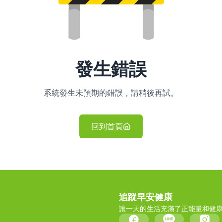
發生錯誤
系統發生未預期的錯誤，請稍後再試。
回到首頁
追蹤早安健康
讓一天的生活充滿了正能量和健