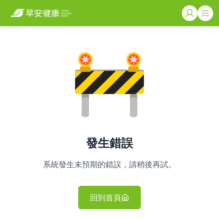
發生錯誤
系統發生未預期的錯誤，請稍後再試。
回到首頁