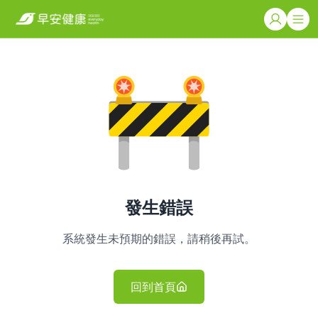
發生錯誤
系統發生未預期的錯誤，請稍後再試。
回到首頁