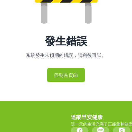
發生錯誤
系統發生未預期的錯誤，請稍後再試。
回到首頁
追蹤早安健康
讓一天的生活充滿了正能量和健