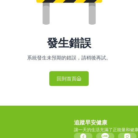
發生錯誤
系統發生未預期的錯誤，請稍後再試。
回到首頁
追蹤早安健康
讓一天的生活充滿了正能量和健