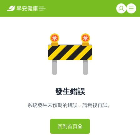
發生錯誤
系統發生未預期的錯誤，請稍後再試。
回到首頁