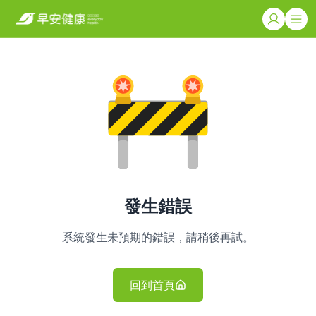
發生錯誤
系統發生未預期的錯誤，請稍後再試。
回到首頁