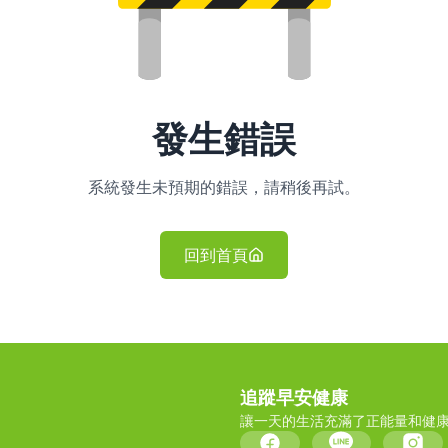
發生錯誤
系統發生未預期的錯誤，請稍後再試。
回到首頁
追蹤早安健康
讓一天的生活充滿了正能量和健