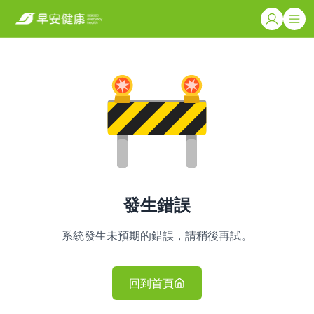
發生錯誤
系統發生未預期的錯誤，請稍後再試。
回到首頁