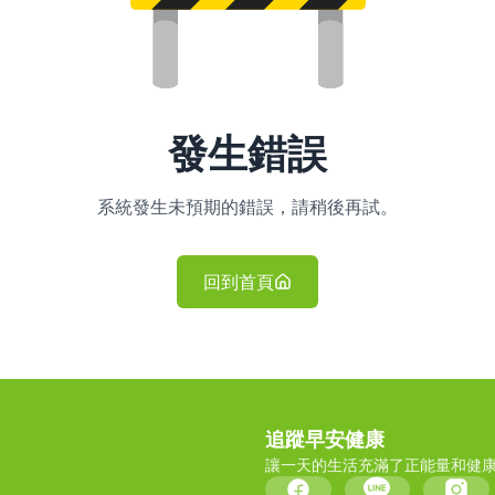
發生錯誤
系統發生未預期的錯誤，請稍後再試。
回到首頁
追蹤早安健康
讓一天的生活充滿了正能量和健