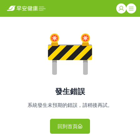
發生錯誤
系統發生未預期的錯誤，請稍後再試。
回到首頁