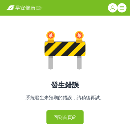
發生錯誤
系統發生未預期的錯誤，請稍後再試。
回到首頁