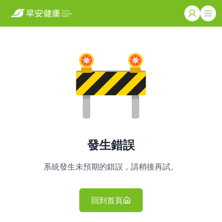
發生錯誤
系統發生未預期的錯誤，請稍後再試。
回到首頁